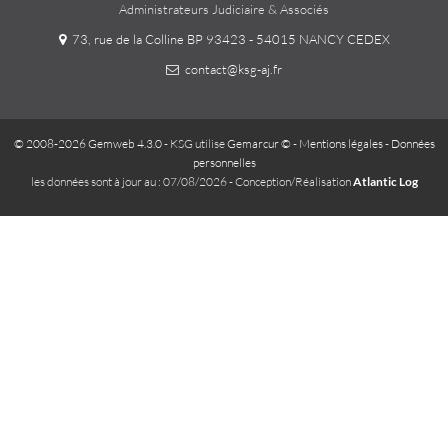
Administrateurs Judiciaire & Associés
73, rue de la Colline BP 93423 - 54015 NANCY CEDEX
contact@ksg-aj.fr
© 2008-2026 Gemweb 4.3.0
- KSG utilise
Gemarcur ©
-
Mentions légales
-
Données
personnelles
les données sont à jour au : 07/08/2026 - Conception/Réalisation
Atlantic Log