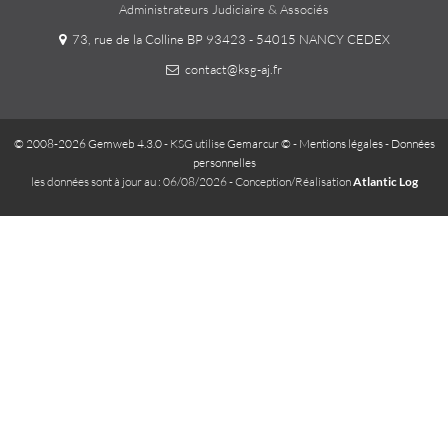
Administrateurs Judiciaire & Associés
73, rue de la Colline BP 93423 - 54015 NANCY CEDEX
contact@ksg-aj.fr
© 2008-2026 Gemweb 4.3.0
- KSG utilise
Gemarcur ©
-
Mentions légales
-
Données
personnelles
les données sont à jour au : 06/08/2026 - Conception/Réalisation
Atlantic Log