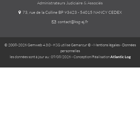
Administrateurs Judiciaire & Associés
73, rue de la Colline BP 93423 - 54015 NANCY CEDEX
contact@ksg-aj.fr
© 2008-2026 Gemweb 4.3.0
- KSG utilise
Gemarcur ©
-
Mentions légales
-
Données
personnelles
les données sont à jour au : 09/08/2026 - Conception/Réalisation
Atlantic Log