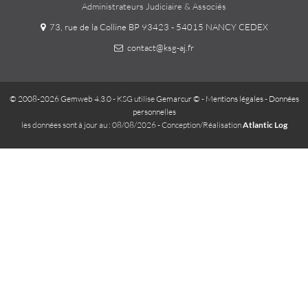
Administrateurs Judiciaire & Associés
73, rue de la Colline BP 93423 - 54015 NANCY CEDEX
contact@ksg-aj.fr
© 2008-2026 Gemweb 4.3.0
- KSG utilise
Gemarcur ©
-
Mentions légales
-
Données
personnelles
les données sont à jour au : 08/08/2026 - Conception/Réalisation
Atlantic Log