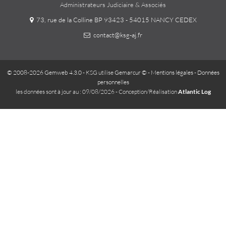
Administrateurs Judiciaire & Associés
73, rue de la Colline BP 93423 - 54015 NANCY CEDEX
contact@ksg-aj.fr
© 2008-2026 Gemweb 4.3.0
- KSG utilise
Gemarcur ©
-
Mentions légales
-
Données
personnelles
les données sont à jour au : 09/08/2026 - Conception/Réalisation
Atlantic Log