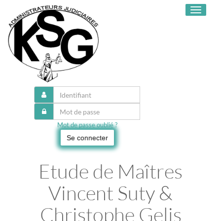
Toggle
navigati
Mot de passe oublié ?
Se connecter
Etude de Maîtres
Vincent Suty &
Christophe Gelis