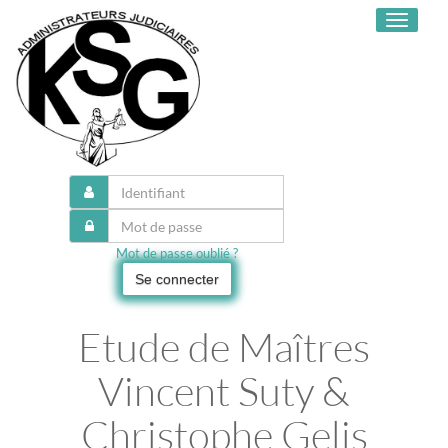
Toggle
navigati
Mot de passe oublié ?
Se connecter
Etude de Maîtres
Vincent Suty &
Christophe Gelis