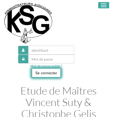
Toggle
navigati
Mot de passe oublié ?
Se connecter
Etude de Maîtres
Vincent Suty &
Christophe Gelis