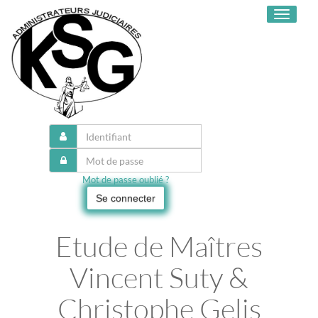
Toggle
navigati
Mot de passe oublié ?
Se connecter
Etude de Maîtres
Vincent Suty &
Christophe Gelis